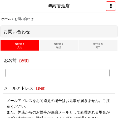
嶋村香油店
ホーム
>
お問い合わせ
お問い合わせ
STEP 1
STEP 2
STEP 3
入力
確認
完了
お名前
[
必須
]
メールアドレス
[
必須
]
メールアドレスをお間違えの場合はお返事が届きません。ご注
意ください。
また、弊店からのお返事が迷惑メールとして処理される場合が
ございますので、迷惑メールフォルダもご確認ください。