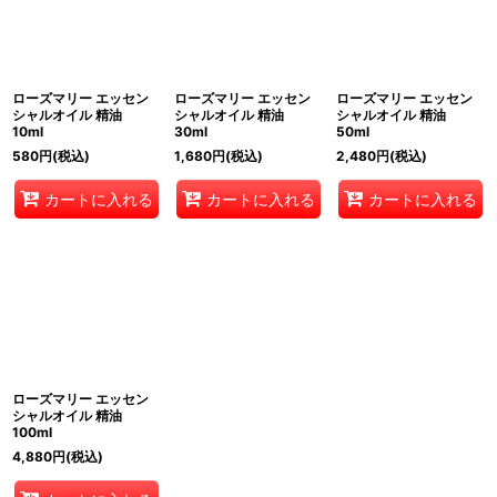
ローズマリー エッセン
ローズマリー エッセン
ローズマリー エッセン
シャルオイル 精油
シャルオイル 精油
シャルオイル 精油
10ml
30ml
50ml
580
円
(税込)
1,680
円
(税込)
2,480
円
(税込)
カートに入れる
カートに入れる
カートに入れる
ローズマリー エッセン
シャルオイル 精油
100ml
4,880
円
(税込)