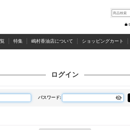
覧
特集
嶋村香油店について
ショッピングカート
ログイン
パスワード
: